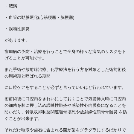
・肥満
・血管の動脈硬化(心筋梗塞・脳梗塞)
・誤嚥性肺炎
があります。
歯周病の予防・治療を行うことで全身の様々な病気のリスクを下
げることが可能です。
また手術や放射線治療、化学療法を行う方を対象とした術前術後
の周術期と呼ばれる期間
に口腔ケアをすることが必ずと言っていいほど行われています。
術前術後に口腔内をきれいにしておくことで気管挿入時に口腔内
の細菌を肺に押し込め誤嚥性肺炎や感染性心内膜炎になることを
防いだり、骨吸収抑制薬関連顎骨壊死や放射線性顎骨骨髄炎 を防
ぐことが出来ます。
それだけ唾液や歯石に含まれる菌が歯をグラグラにするばかりで