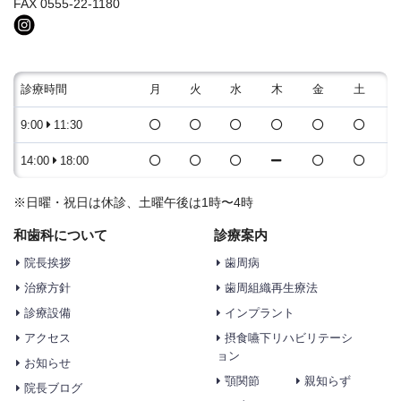
FAX 0555-22-1180
診療時間
月
火
水
木
金
土
9:00
11:30
14:00
18:00
※日曜・祝日は休診、土曜午後は1時〜4時
和歯科について
診療案内
院長挨拶
歯周病
治療方針
歯周組織再生療法
診療設備
インプラント
アクセス
摂食嚥下リハビリテーシ
ョン
お知らせ
顎関節
親知らず
院長ブログ